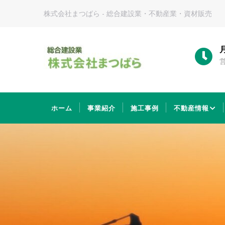
メ
株式会社まつばら - 総合建設業・不動産業・資材販売
イ
ン
コ
産業廃棄物収集運搬業許可
ン
岡山県知事 許可 3304062289号
営
テ
ン
ツ
MAIN
に
NAVIGATION
ホーム
事業紹介
施工事例
不動産情報
移
動